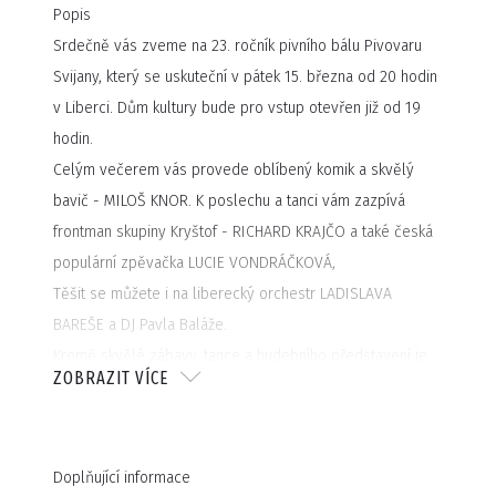
Popis
Srdečně vás zveme na 23. ročník pivního bálu Pivovaru
Svijany, který se uskuteční v pátek 15. března od 20 hodin
v Liberci. Dům kultury bude pro vstup otevřen již od 19
hodin.
Celým večerem vás provede oblíbený komik a skvělý
bavič - MILOŠ KNOR. K poslechu a tanci vám zazpívá
frontman skupiny Kryštof - RICHARD KRAJČO a také česká
populární zpěvačka LUCIE VONDRÁČKOVÁ,
Těšit se můžete i na liberecký orchestr LADISLAVA
BAREŠE a DJ Pavla Baláže.
Kromě skvělé zábavy, tance a hudebního představení je
ZOBRAZIT VÍCE
pro vás připraveno vychlazené svijanské pivo. Na čepu
bude připraven ŠLIK, "450" a řezaný fanda. Pro řidiče
bude i varianta nealko piva.
Doplňující informace