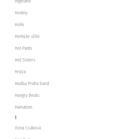
Highland
Hodiny
Holki
Horkýže slíže
Hot Pants
Hot Sisters
Hrdza
Hudba Praha band
Hungry Beats
Hämatom
I
Ilona Csáková