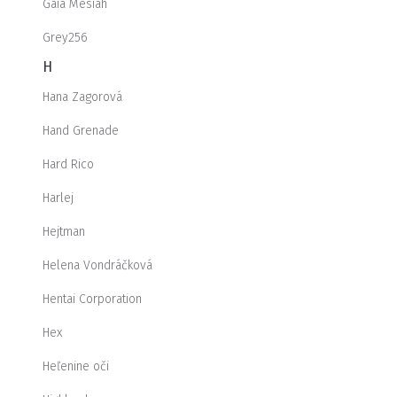
Gaia Mesiah
Grey256
H
Hana Zagorová
Hand Grenade
Hard Rico
Harlej
Hejtman
Helena Vondráčková
Hentai Corporation
Hex
Heľenine oči