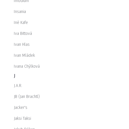
Imodium
Insania
Iné Kafe
Iva Bittová
Ivan Hlas
Ivan Mládek
Ivana Chýlková
J
J.A.R.
JB (Jan Brachtl)
Jacker's
Jaksi Taksi