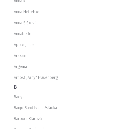
Anna K.
Anna Netrebko
Anna Šišková
Annabelle
Apple Juice
Arakain
Argema
Arnošt „Arny“ Frauenberg
B
Badys
Banjo Band Ivana Mládka
Barbora Klárová