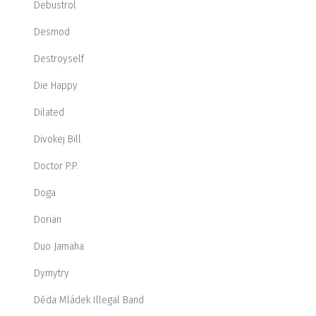
Debustrol
Desmod
Destroyself
Die Happy
Dilated
Divokej Bill
Doctor P.P.
Doga
Dorian
Duo Jamaha
Dymytry
Děda Mládek Illegal Band