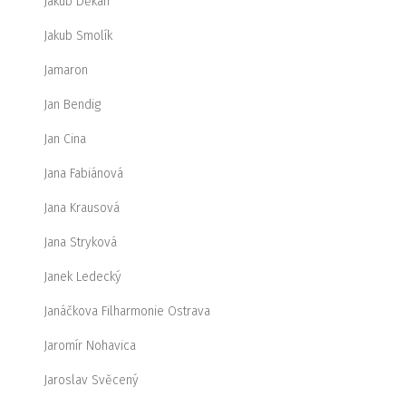
Jakub Děkan
Jakub Smolík
Jamaron
Jan Bendig
Jan Cina
Jana Fabiánová
Jana Krausová
Jana Stryková
Janek Ledecký
Janáčkova Filharmonie Ostrava
Jaromír Nohavica
Jaroslav Svěcený