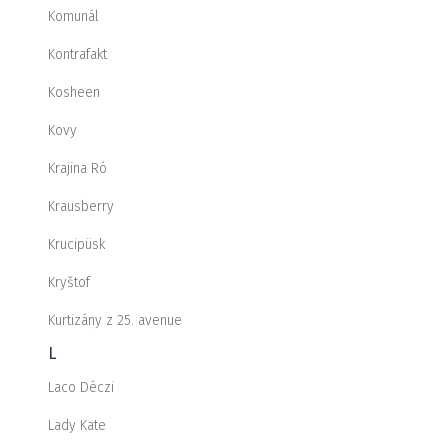
Komunál
Kontrafakt
Kosheen
Kovy
Krajina Ró
Krausberry
Krucipüsk
Kryštof
Kurtizány z 25. avenue
L
Laco Déczi
Lady Kate