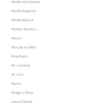
Monika Absolonová
Monika Bagárová
Monika Načeva
Monkey Business
Mooza
Morčata na útěku
Motorband
Mr. Cocoman
Mr. Loco
Mucha
Mňága a Žďorp
minus123minut