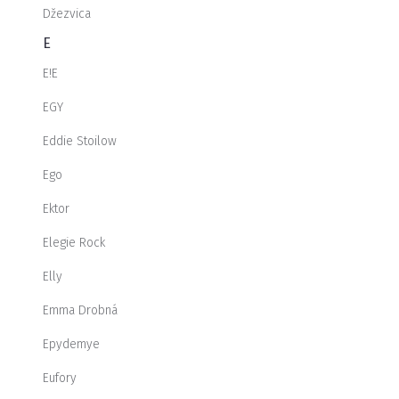
Džezvica
E
E!E
EGY
Eddie Stoilow
Ego
Ektor
Elegie Rock
Elly
Emma Drobná
Epydemye
Eufory