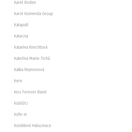
Karel Roden
Karol Komenda Group
Katapult
Katarzia
Katarína Knechtová
Kateřina Marie Tichá
Katka Rejmonová
Kern
Kiss Forever Band
Koblížci
Kofe-in
Kolektivní Halucinace