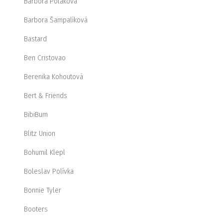
Barbora Poláková
Barbora Šampalíková
Bastard
Ben Cristovao
Berenika Kohoutová
Bert & Friends
BibiBum
Blitz Union
Bohumil Klepl
Boleslav Polívka
Bonnie Tyler
Booters