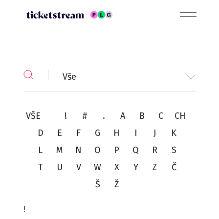
Vše
VŠE
!
#
.
A
B
C
CH
D
E
F
G
H
I
J
K
L
M
N
O
P
Q
R
S
T
U
V
W
X
Y
Z
Č
Š
Ž
!