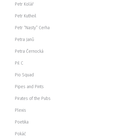
Petr Kolář
Petr Kutheil
Petr “Nasty” Cerha
Petra Janů
Petra Černocká
Pil C
Pio Squad
Pipes and Pints
Pirates of the Pubs
Plexis
Poetika
Pokáč