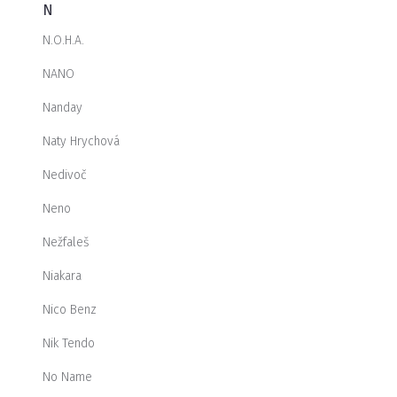
N
N.O.H.A.
NANO
Nanday
Naty Hrychová
Nedivoč
Neno
Nežfaleš
Niakara
Nico Benz
Nik Tendo
No Name