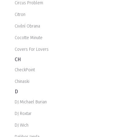
Circus Problem
Citron
Civilní Obrana
Cocotte Minute
Covers For Lovers
CH
CheckPoint
Chinaski
D
DJ Michael Burian
DJ Roxtar
DJ Wich
Dalibor Janda