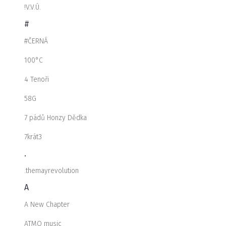
!V.V.Ú.
#
#ČERNÁ
100°C
4 Tenoři
58G
7 pádů Honzy Dědka
7krát3
.
.themayrevolution
A
A New Chapter
ATMO music