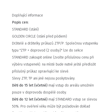
je nám to moc líto, ale i přes naší velkou snahu, oba
letošní 90s festivaly nebude možné zrealizovat ve
Doplňující informace
stanovených termínech. Díky stále měnícím se vládním
Popis cen:
opatření a omezování počtu návštěvníků se tak 90s
STANDARD (stání)
Explosion v Praze i Brně přesouvá na rok 2022.
GOLDEN CIRCLE (stání před pódiem)
Držitelé a držitelky průkazů ZTP/P: Společnou vstupenku
Praha nový termín: 21.5.2022
typu "ZTP + doprovod (2 osoby)" lze do sekce
Brno nový termín: 17.9.2022
STANDARD zakoupit online (zvolte příslušnou cenu při
výběru vstupenek). na místě bude nutné ještě předložit
Termíny hledáme tak, abychom vám mohli přinést původní
příslušný průkaz opravňující ke slevě.
program se všemi umělci. Pro ten pražský máme skvělou
Slevy ZTP, TP ani jiné nejsou poskytovány.
zprávu, plánovaná programová jména jsou do jednoho
Děti do 15 let (včetně)
mají vstup do areálu umožněn
potvrzena.
pouze v doprovodu dospělé osoby.
Vaše zakoupené vstupenky zůstávají v platnosti i pro rok
Děti do 12 let (včetně)
mají STANDARD vstup se slevou
2022 a tímto vás také prosíme, abyste si je ponechali.
50%. Pro ověření věku může být požadován doklad
Podpoříte tak váš oblíbený festival a my věříme, že to