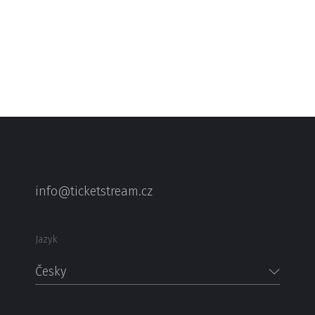
info@ticketstream.cz
Jazyk
Česky