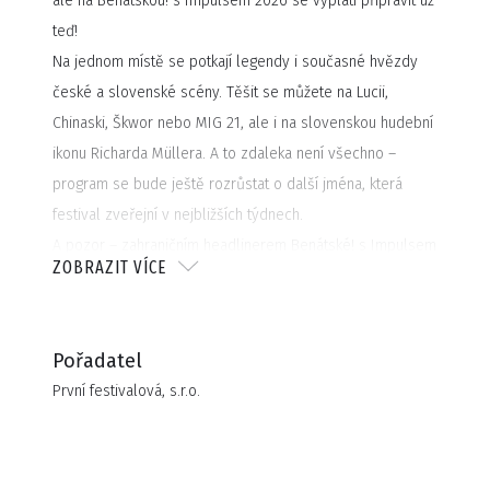
ale na Benátskou! s Impulsem 2026 se vyplatí připravit už
teď!
Na jednom místě se potkají legendy i současné hvězdy
české a slovenské scény. Těšit se můžete na Lucii,
Chinaski, Škwor nebo MIG 21, ale i na slovenskou hudební
ikonu Richarda Müllera. A to zdaleka není všechno –
program se bude ještě rozrůstat o další jména, která
festival zveřejní v nejbližších týdnech.
A pozor – zahraničním headlinerem Benátské! s Impulsem
ZOBRAZIT VÍCE
2026 bude legendární kapela ROXETTE! Připravte se na
nezapomenutelnou show plnou největších hitů a letní
energie.
Pořadatel
Benátská! s Impulsem není jen o hudbě – je to místo
První festivalová, s.r.o.
setkávání, přátelství, rodinné pohody a nezaměnitelné
atmosféry.