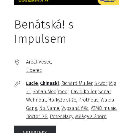
Benátská! s
Impulsem
Areál Vesec,
Liberec
Lucie
Chinaski
Richard Müller
Škwor
Mig
21
Sofian Medjmedj
David Koller
Separ
Wohnout
Horkýže slíže
Protheus
Walda
Gang
No Name
Vypsaná fiXa
ATMO music
Doctor P.P.
Peter Nagy
Mňága a Žďorp
VSTUPENKY