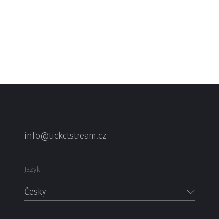
info@ticketstream.cz
Jazyk
Česky