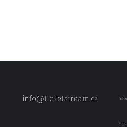
info@ticketstream.cz
Info
Kont