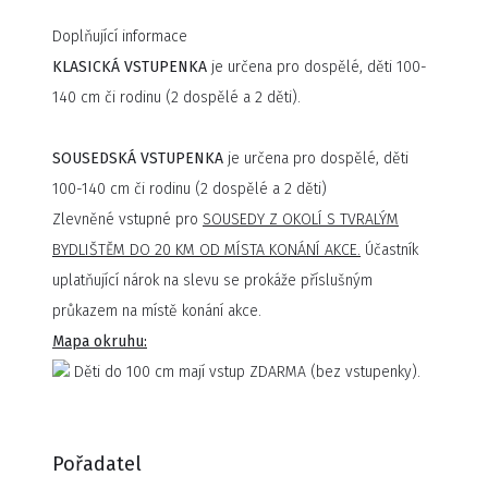
aquaparku, strašidelném zámku Draxmooru a ve stylovém
Doplňující informace
westernovém městečku. Celým festivalem vás provedou
KLASICKÁ VSTUPENKA
je určena pro dospělé, děti 100-
tváře, které znáte z obrazovek televize Prima, a nebudou
140 cm či rodinu (2 dospělé a 2 děti).
chybět rozhovory, autogramiády a meet great s
oblíbenými herci ze seriálu ZOO či Dobrých zpráv.
SOUSEDSKÁ VSTUPENKA
je určena pro dospělé, děti
100-140 cm či rodinu (2 dospělé a 2 děti)
Zlevněné vstupné pro
SOUSEDY Z OKOLÍ S TVRALÝM
BYDLIŠTĚM DO 20 KM OD MÍSTA KONÁNÍ AKCE.
Účastník
uplatňující nárok na slevu se prokáže příslušným
průkazem na místě konání akce.
Mapa okruhu:
Děti do 100 cm mají vstup ZDARMA (bez vstupenky).
Pořadatel