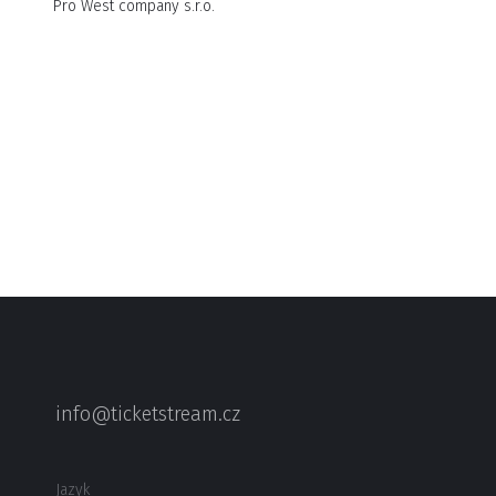
Pro West company s.r.o.
info@ticketstream.cz
Jazyk