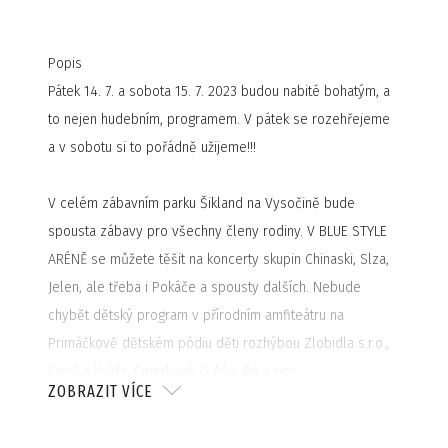
Popis
Pátek 14. 7. a sobota 15. 7. 2023 budou nabité bohatým, a
to nejen hudebním, programem. V pátek se rozehřejeme
a v sobotu si to pořádně užijeme!!!
V celém zábavním parku Šikland na Vysočině bude
spousta zábavy pro všechny členy rodiny. V BLUE STYLE
ARÉNĚ se můžete těšit na koncerty skupin Chinaski, Slza,
Jelen, ale třeba i Pokáče a spousty dalších. Nebude
chybět dětský program v přírodním amfiteátru na
Primáčkově dětském pódiu děti rozhýbou Zlobidla s.r.o.,
Karol a Kvído, Čiperkové či Áňa, Pó a pes.
ZOBRAZIT VÍCE
Zábavný doprovodný program a spousta legrace bude
také v Blue Style Relax zóně, indiánské vesnici, zooparku,