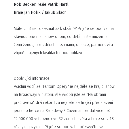
Rob Becker, režie Patrik Hartl
hraje Jan Holík / Jakub Slach
Máte chuť se rozesmát až k slzám?? Přijďte se podívat na
slavnou one man show o tom, co dělá muže mužem a
ženu ženou, o rozdílech mezi námi, o lásce, partnerství a
vtipně utajených kvalitách obou pohlaví.
Doplňující informace
Všichni vědí, že "Fantom Opery" je nejdéle se hrající show
na Broadwayi v historii. Ale věděli jste že "Na obranu
pračlověka" drží rekord za nejdéle se hrající představení
jednoho herce na Broadwayi? Caveman prodal více než
12.000.000 vstupenek ve 32 zemích světa a hraje se v 18
různých jazycích. Přijďte se podívat a přesvečte se