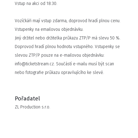
Vstup na akci od 18:30.
vystoupení, na jednu z 15 zastávek Kooperativa tour 2025!
I na Jarní Kooperativa Tour budete moct podpořit
Vozíčkáři mají vstup zdarma, doprovod hradí plnou cenu.
Markétinu dopravní výchovu, kterou kapela podporuje
Vstupenky na emailovou objednávku.
společně s Platformou Vize 0. Více se o spolupráci
Jiný držitel nebo držitelka průkazu ZTP/P má slevu 50 %.
dozvíte zde (
https://www.cechomor.cz/pomaha/
).
Doprovod hradí plnou hodnotu vstupného. Vstupenky se
slevou ZTP/P pouze na e-mailovou objednávku:
info@ticketstream.cz. Součástí e-mailu musí být scan
nebo fotografie průkazu opravňujícího ke slevě.
Pořadatel
ZL Production s.r.o.