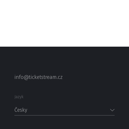
info@ticketstream.cz
Jazyk
Česky