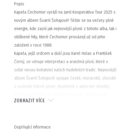
Popis
Kapela Čechomor vyráží na Jarní Kooperativa Tour 2025 s
novým albem Švarní Šohajové! Těšte se na večery plné
energie, kde zazní jak nejnovější písně z tohoto alba, tak i
oblíbené hity, které Čechomor provázejí už od jeho
založení v roce 1988.
Kapela, jejíž srdcem a duší jsou Karel Holas a František
Černý, se věnuje interpretaci a aranžmá písní, které v
sobě nesou bohatství našich hudebních tradic. Nejnovější
album Švarní Šohajové spojuje české, moravské, slezské
a rusínské lidové písně, doplněné o autorské skladby
inspirované dokonce i Balkánem a Indií. Album si od
ZOBRAZIT VÍCE
8.11.2024 bude možné poslechnout na všech
streamovacích platformách.
Přijďte se nechat unést energií a radostí z tradiční i nové
Doplňující informace
hudby, kterou Čechomor mistrně oživuje na každém svém