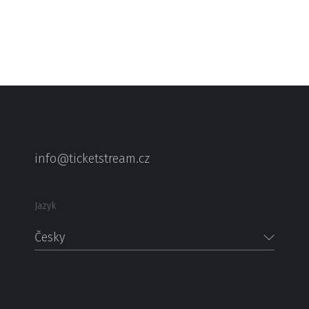
info@ticketstream.cz
Jazyk
Česky