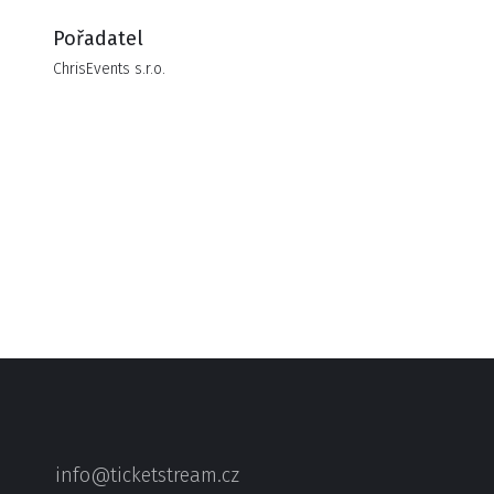
Pořadatel
ChrisEvents s.r.o.
info@ticketstream.cz