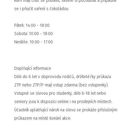
kteří mají chuť se pobavit, skvěle si pochutnat a případně
se i přiučit vaření s čokoládou.
Pátek: 14:00 - 18:00
Sobota: 10:00 - 18:00
Neděle: 10:00 - 17:00
Doplňující informace
Děti do 6 let v doprovodu rodičů, držitelé/ky průkazu
ZTP nebo ZTP/P mají vstup zdarma (bez vstupenky).
Vstupné se slevou pro studenty, děti 6-18 let nebo
seniory jsou k dispozici online i na prodejních místech.
Účastník uplatňující nárok na slevu se prokáže příslušným
průkazem na místě konání akce.