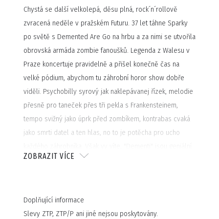
Chystá se další velkolepá, děsu plná, rock´n´rollově
zvracená neděle v pražském Futuru. 37 let táhne Sparky
po světě s Demented Are Go na hrbu a za nimi se utvořila
obrovská armáda zombie fanoušků. Legenda z Walesu v
Praze koncertuje pravidelně a přišel konečně čas na
velké pódium, abychom tu záhrobní horor show dobře
viděli. Psychobilly syrový jak naklepávanej řízek, melodie
přesně pro taneček přes tři pekla s Frankensteinem,
tempo svižný jako úprk před zombíkem, kontrabas cvaká
jako smrti datel a ten hlas, no to je potěcha pro ucho
každého záhrobníka. Však vy víte, "Dementi" jsou geniální
ZOBRAZIT VÍCE
a nikdo nikdy nebude jako oni.
Velmi speciálním hostem
budou naši drazí pražští psycho borci The Rocket Dogz.
Rock´n´roll kousavej, rychlej a nebezpečnej. Psychobilly
Doplňující informace
tak vymazlený, že holkám samy padaj podprdy a hošanům
Slevy ZTP, ZTP/P ani jiné nejsou poskytovány.
se zařezávaj trencle. Dvanáctiletá tříhlavá zadky