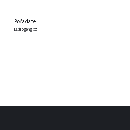
nakopávající saň bude zase jednou řádit.
Pořadatel
Ladrogang.cz