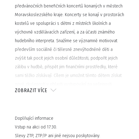
předvánočních benefičních koncertů konaných v městech
Moravskoslezského kraje. Koncerty se konají v prostorách
kostelů ve spolupráci s dětmi z místních školních a
výchovně vzdělávacích zařízení, a za účasti známého
hudebního interpreta. Snažíme se významně motivovat
především sociálně či tělesně znevýhodněné děti a
zvýšit tak pocit jejich osobní důležitosti, podpořit jejich
zálibu v hudbě, přispět jim finančními prostředky, které
sami těžko získávají. Cílem je umožnit těmto dětem získat
nové zkušenosti v oblasti vystupování na veřejnosti,
ZOBRAZIT VÍCE
dáváme jim možnost setkat se osobně s populárními
interprety či jejich vzory. Veškeré přípravy dětí vrcholí v
den koncertu společným pěveckým vystoupením dětí a
Doplňující informace
umělců.
Vstup na akci od 17:30.
Slevy ZTP, ZTP/P ani jiné nejsou poskytovány.