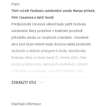
Popis
Třetí ročník Festivalu uvědomění uvede Marian Jelínek,
Petr Casanova a další hosté
Předposlední červnový víkend bude patřit Festivalu
uvědomění, který proběhne v tradičním prostředí
přírodního areálu ve Svojšicích u Pardubic. Celodenní
akce pod širým nebem bude doslova nabitá pozitivním
myšlením a vitálním přístupem k životu. Návštěvníky
festivalu, který se bude konat 22. června 2024, čeká
pestrý program plný zajímavých přednášek z oblasti
vzdělávání, psychologie, zdravého životního stylu,
motivace, stravování apod., které povedou významné
ZOBRAZIT VÍCE
osobnosti a experti na konkrétní problematiku.
Kompletní tisková zpráva
zde
.
Změny vyhrazeny. DC Promo Agency,
www.dcpromo.cz
Doplňující informace
PODÍVEJTE SE NA VIDEO REPORT LETNÍ EDICE