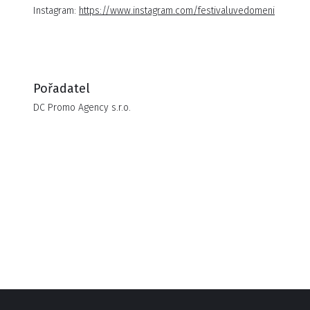
Petr Casanova
Instagram:
https://www.instagram.com/festivaluvedomeni
MUDr.Radkin Honzák, CSc.
Mark Dzirasa
PhDr. Marian Jelínek, Ph.D.
MUDr. Martin Jan Stránský, M.D, FACP
Pořadatel
PharmDr. Margit Slimáková
DC Promo Agency s.r.o.
RNDr. Jan Rak, Ph.D.
Verenice Carvajal /Mexico