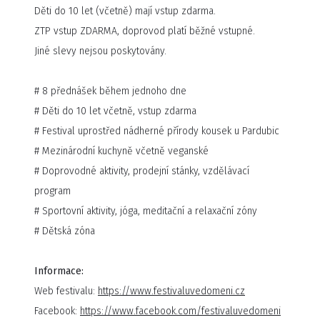
Děti do 10 let (včetně) mají vstup zdarma.
FESTIVALU 2023
ZTP vstup ZDARMA, doprovod platí běžné vstupné.
Jiné slevy nejsou poskytovány.
# 8 přednášek během jednoho dne
# Děti do 10 let včetně, vstup zdarma
# Festival uprostřed nádherné přírody kousek u Pardubic
# Mezinárodní kuchyně včetně veganské
# Doprovodné aktivity, prodejní stánky, vzdělávací
program
# Sportovní aktivity, jóga, meditační a relaxační zóny
# Dětská zóna
Informace:
Potvrzení vystupující:
Web festivalu:
https://www.festivaluvedomeni.cz
MUDr. Jan Vojáček
Facebook:
https://www.facebook.com/festivaluvedomeni