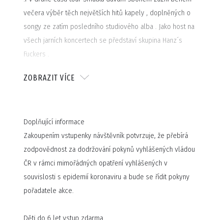
večera výběr těch největších hitů kapely , doplněných o
songy ze zatím posledního studiového alba . Jako host na
všech jarních koncertech se představí skupina Hanz´s
Fuckers .
ZOBRAZIT VÍCE
Vstupné se prodává pouze na stání. Pro vstup na akci je
nutné dodržet aktuální epidemiologické podmínky.
Doplňující informace
Zakoupením vstupenky návštěvník potvrzuje, že přebírá
zodpovědnost za dodržování pokynů vyhlášených vládou
ČR v rámci mimořádných opatření vyhlášených v
souvislosti s epidemií koronaviru a bude se řídit pokyny
pořadatele akce.
Děti do 6 let vstup zdarma.