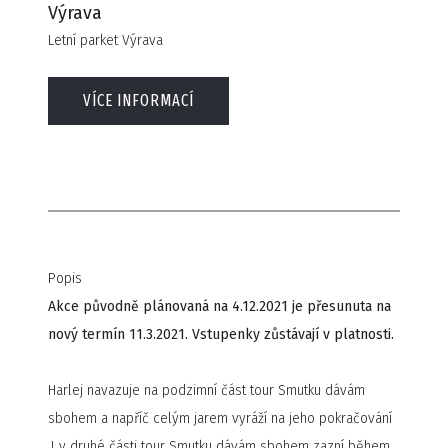
Výrava
Letní parket Výrava
VÍCE INFORMACÍ
Popis
Akce původně plánovaná na 4.12.2021 je přesunuta na
nový termín 11.3.2021. Vstupenky zůstávají v platnosti.
Harlej navazuje na podzimní část tour Smutku dávám
sbohem a napříč celým jarem vyráží na jeho pokračování
.I v druhé části tour Smutku dávám sbohem zazní během