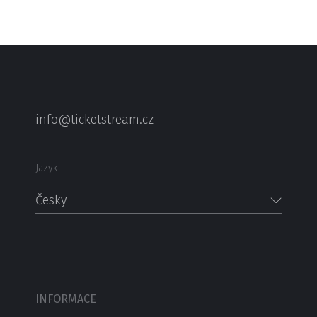
info@ticketstream.cz
Jazyk
Česky
INFORMACE