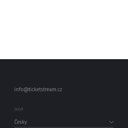
info@ticketstream.cz
Jazyk
Česky