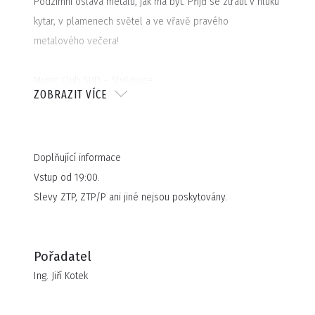
Podzimní oslava metalu, jak má být. Přijď se ztratit v hluku
kytar, v plamenech světel a ve vřavě pravého
metalového večera!
Music Club SUD – Slušovice
ZOBRAZIT VÍCE
Pátek 24. 10. 2025
Otevření klubu 19:00 / začátek 20:00
Doplňující informace
Vstup od 19:00.
Slevy ZTP, ZTP/P ani jiné nejsou poskytovány.
Pořadatel
Ing. Jiří Kotek