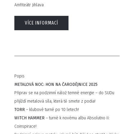
Amfiteátr Jihlava
VÍCE INFORMACÍ
Popis
METALOVÁ NOC: HON NA ČARODĚJNICE 2025
Připrav se na podzimní nálož temné energie – do SUDu
přijíždí metalová síla, která tě smete z podia!
TORR
– klubové turné po 10 letech!
WITCH HAMMER
– turné k novému albu Absolutno II:
Coinspirace!