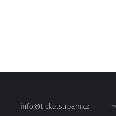
info@ticketstream.cz
Info