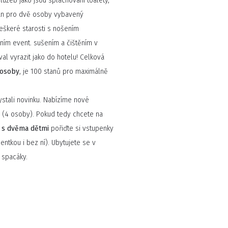
lužeb jako jsou splachovaní toalety,
tan pro dvě osoby vybavený
eškeré starosti s nošením
ním event. sušením a čištěním v
al vyrazit jako do hotelu! Celková
 osoby
, je 100 stanů pro maximálně
stali novinku. Nabízíme nové
y
(4 osoby). Pokud tedy chcete na
a s dvěma dětmi
pořiďte si vstupenky
ntkou i bez ní). Ubytujete se v
 spacáky.