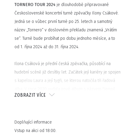
TORNERO TOUR 2024
je dlouhodobě připravované
Československé koncertní turné zpěvačky Ilony Csákové.
Jedná se o vůbec první turné po 25. letech a samotný
název „Tornero“ v doslovném překladu znamená „Vrátím
se“. Turné bude probíhat po dobu jednoho měsíce, a to
od 1. října 2024 až do 31. října 2024.
Ilona Csáková je přední česká zpěvačka, působící na
hudební scéně již desítky let. Začátek její kariéry je spojen
s kapelou Laura a její tygři, se kterou natočila tři řadová
alba. V roce 2020 vydala nové album s názvem "Jemně
ZOBRAZIT VÍCE
půl".
Na cenách Grammy získala cenu Objev roku za rok 1993 a
cenu v kategorii Střední proud za rok 1996. V anketě
Doplňující informace
Český slavík se třikrát stala stříbrnou a jednou bronzovou
Vstup na akci od 18:00.
slavicí. Je držitelkou zlaté desky za album Pink. Zlaté a