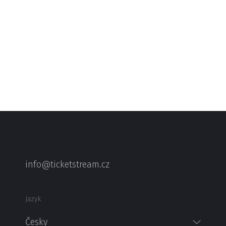
info@ticketstream.cz
Jazyk
Česky