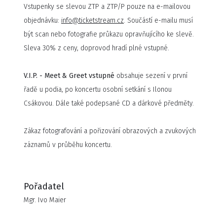
Vstupenky se slevou ZTP a ZTP/P pouze na e-mailovou
platinové desky v Česku ale také zlaté, platinové a
objednávku:
info@ticketstream.cz
. Součástí e-mailu musí
dvojplatinové desky na Slovensku za album Modrý sen a
být scan nebo fotografie průkazu opravňujícího ke slevě.
také zlaté desky v ČR a SR za album Blízká i vzdálená. V
Sleva 30% z ceny, doprovod hradí plné vstupné.
roce 1998 se stala nejprodávanější českou zpěvačkou.
Mezi její
nejznámější hity
patří například:
Proč mě nikdo
V.I.P. - Meet & Greet vstupné
obsahuje sezení v první
nemá rád, Amsterdam, Tornero, Jedno tajemství, Pink
a
řadě u podia, po koncertu osobní setkání s Ilonou
další.
Csákovou. Dále také podepsané CD a dárkové předměty.
Ilona Csáková během své hudební kariéry účinkovala také
Zákaz fotografování a pořizování obrazových a zvukových
v řadě muzikálů. Její nejznámější role je role Kleopatry, ve
záznamů v průběhu koncertu.
známém muzikálu Kleopatra.
Pořadatel
Mgr. Ivo Maier