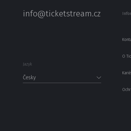
info@ticketstream.cz
Info
Kont
O Ti
Jazyk
Karié
Česky
Ochr