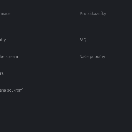
rmace
Pro zákazníky
akty
FAQ
cketstream
Naše pobočky
ra
ana soukromí