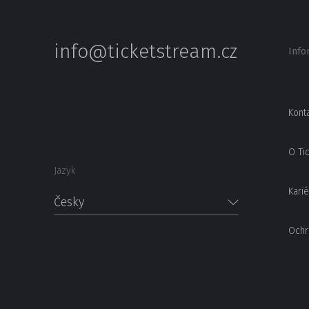
info@ticketstream.cz
Info
Kont
O Ti
Jazyk
Karié
Česky
Ochr