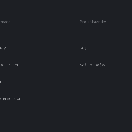
rmace
Pro zákazníky
akty
FAQ
cketstream
Naše pobočky
ra
ana soukromí