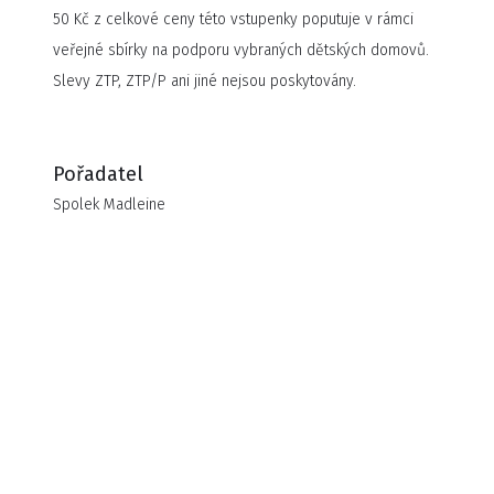
50 Kč z celkové ceny této vstupenky poputuje v rámci
pěveckým vystoupením dětí a umělců.
veřejné sbírky na podporu vybraných dětských domovů.
Slevy ZTP, ZTP/P ani jiné nejsou poskytovány.
Pořadatel
Spolek Madleine