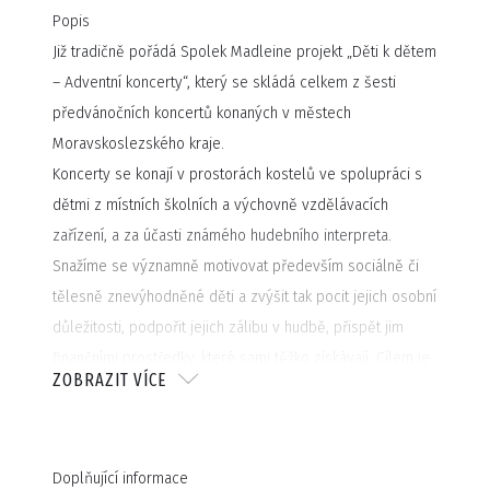
Popis
Již tradičně pořádá Spolek Madleine projekt „Děti k dětem
– Adventní koncerty“, který se skládá celkem z šesti
předvánočních koncertů konaných v městech
Moravskoslezského kraje.
Koncerty se konají v prostorách kostelů ve spolupráci s
dětmi z místních školních a výchovně vzdělávacích
zařízení, a za účasti známého hudebního interpreta.
Snažíme se významně motivovat především sociálně či
tělesně znevýhodněné děti a zvýšit tak pocit jejich osobní
důležitosti, podpořit jejich zálibu v hudbě, přispět jim
finančními prostředky, které sami těžko získávají. Cílem je
ZOBRAZIT VÍCE
umožnit těmto dětem získat nové zkušenosti v oblasti
vystupování na veřejnosti, dáváme jim možnost setkat se
osobně s populárními interprety či jejich vzory. Veškeré
Doplňující informace
přípravy dětí vrcholí v den koncertu společným