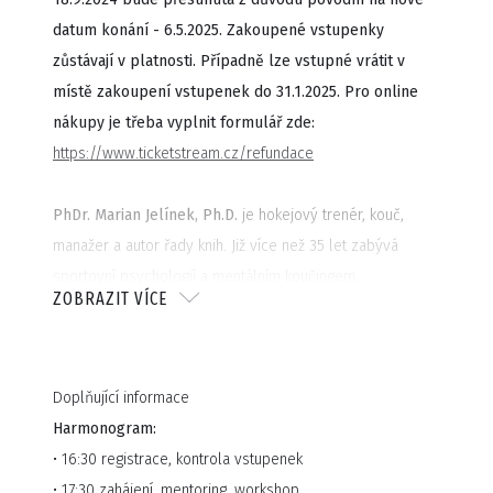
datum konání - 6.5.2025. Zakoupené vstupenky
zůstávají v platnosti. Případně lze vstupné vrátit v
místě zakoupení vstupenek do 31.1.2025. Pro online
nákupy je třeba vyplnit formulář zde:
https://www.ticketstream.cz/refundace
PhDr. Marian Jelínek, Ph.D.
je hokejový trenér, kouč,
manažer a autor řady knih. Již více než 35 let zabývá
sportovní psychologií a mentálním koučingem.
ZOBRAZIT VÍCE
V dnešní době stále přejíždíme z bodu A do bodu B,
vozíme děti na tréninky a soutěže a trávíme s nimi mnoho
času v autě. A toho se dá skvěle využít k rozvoji potomků
Doplňující informace
i vztahu mezi nimi a námi rodiči.
Harmonogram:
Car coaching je metoda vedení dětí založená právě na
• 16:30 registrace, kontrola vstupenek
komunikaci v autě. Během jízdy můžete snadno vést
• 17:30 zahájení, mentoring, workshop
řízený dialog a společně si kvalitně a užitečně popovídat