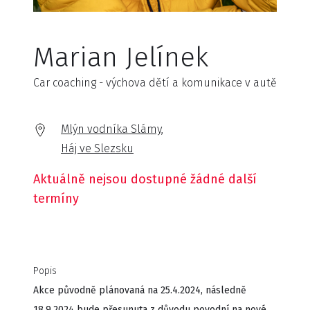
Marian Jelínek
Car coaching - výchova dětí a komunikace v autě
Mlýn vodníka Slámy,
Háj ve Slezsku
Aktuálně nejsou dostupné žádné další
termíny
Popis
Akce původně plánovaná na 25.4.2024, následně
18.9.2024 bude přesunuta z důvodu povodní na nové