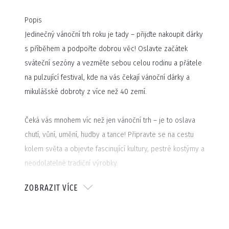
Popis
Jedinečný vánoční trh roku je tady – přijďte nakoupit dárky
s příběhem a podpořte dobrou věc! Oslavte začátek
sváteční sezóny a vezměte sebou celou rodinu a přátele
na pulzující festival, kde na vás čekají vánoční dárky a
mikulášské dobroty z více než 40 zemí.
Čeká vás mnohem víc než jen vánoční trh – je to oslava
chutí, vůní, umění, hudby a tance! Připravte se na cestu
kolem světa a objevte fascinující kultury, pestré kostýmy a
neodolatelné tradiční výrobky.
ZOBRAZIT VÍCE
Na co se konkrétně těšit? Sladkosti, koření, gurmánské
pochoutky, ale také nádherné rukodělné výrobky, hračky,
knihy, sklo, porcelán, kosmetika a módní doplňky. Najdete