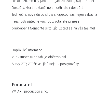
Disko, i známé hity jako Tobogan, Strašidla, Moje tělo či
Dospělý, které roztančí nejen děti, ale i dospělé.
Jedinečná, nová disco show s kapelou vás nejen zabaví a
naučí děti užitečné věci do života, ale přinese i
překvapení! Nenechte si to ujít. Už teď se na vás těšíme!
Doplňující informace
VIP vstupenka obsahuje občerstvení.
Slevy ZTP, ZTP/P ani jiné nejsou poskytovány.
Pořadatel
VM ART production s.r.o.