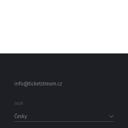
info@ticketstream.cz
Jazyk
Česky