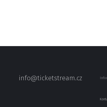
info@ticketstream.cz
Info
Kont