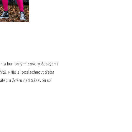
m a humornými covery českých i
tů. Přijď si poslechnout třeba
rálec u Žďáru nad Sázavou už