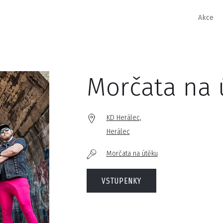
Akce
Morčata na 
KD Herálec,
Herálec
Morčata na útěku
VSTUPENKY