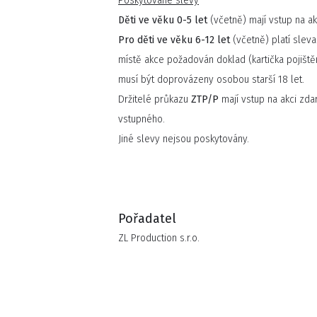
Poskytované slevy
Děti ve věku 0-5 let
(včetně) mají vstup na ak
Pro děti ve věku 6-12 let
(včetně) platí slev
místě akce požadován doklad (kartička pojiště
musí být doprovázeny osobou starší 18 let.
Držitelé průkazu
ZTP/P
mají vstup na akci zd
vstupného.
Jiné slevy nejsou poskytovány.
Pořadatel
ZL Production s.r.o.