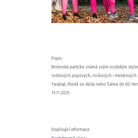
Popis
Brněnská partička známá svým osobitým style
světových popových, rockových i metalových hi
Twajlajt, Hledá se děda nebo Šalina do KD He
15.11.2025
Doplňující informace