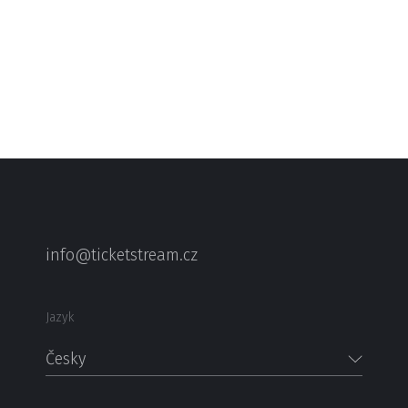
samostatné turné Tour Na rozjezd a figuruje v line-upu
festivalů velkých jmen (Basinfirefest, The Legends Rock
Fest). Významným momentem je také hraní před slavnými
thrashery Exodus v Bratislavě. Přijďte si užít metalový
večer s poctivou muzikou.
info@ticketstream.cz
Jazyk
Česky