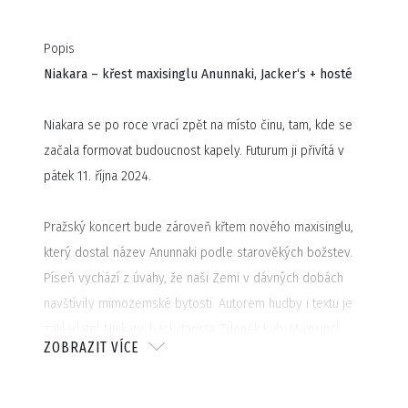
Popis
Niakara – křest maxisinglu Anunnaki, Jacker‘s + hosté
Niakara se po roce vrací zpět na místo činu, tam, kde se
začala formovat budoucnost kapely. Futurum ji přivítá v
pátek 11. října 2024.
Pražský koncert bude zároveň křtem nového maxisinglu,
který dostal název Anunnaki podle starověkých božstev.
Píseň vychází z úvahy, že naši Zemi v dávných dobách
navštívily mimozemské bytosti. Autorem hudby i textu je
zakladatel Niakary, baskytarista Zdeněk Kub. Maxisingl
ZOBRAZIT VÍCE
bude mít tři kmotry jako tři sudičky. Těmi budou autoři
knihy "Arakain: 20 let natvrdo" Bohouš Němec a Robin
Kania, a uznávaný hudební publicista Petr Korál.