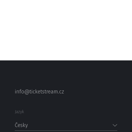
info@ticketstream.cz
Jazyk
Česky