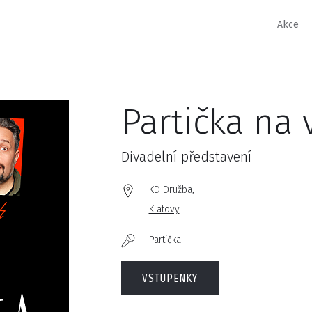
Akce
Partička na
Divadelní představení
KD Družba,
Klatovy
Partička
VSTUPENKY