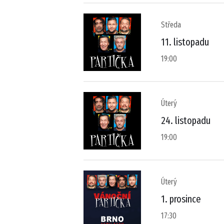
Středa
11. listopadu
19:00
Úterý
24. listopadu
19:00
Úterý
1. prosince
17:30