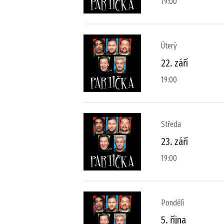
19:00
Úterý
22. září
19:00
Středa
23. září
19:00
Pondělí
5. října