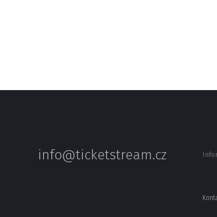
info@ticketstream.cz
Info
Kont