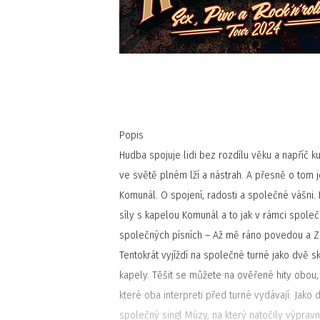
Popis
Hudba spojuje lidi bez rozdílu věku a napříč ku
ve světě plném lží a nástrah. A přesně o tom 
Komunál. O spojení, radosti a společné vášni. 
síly s kapelou Komunál a to jak v rámci společ
společných písních – Až mě ráno povedou a Z
Tentokrát vyjíždí na společné turné jako dvě 
kapely. Těšit se můžete na ověřené hity obou,
které oba interpreti před turné vydávají. Jako 
společný singl Múzy, na který natočily výpravn