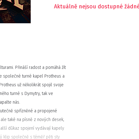
Aktuálně nejsou dostupné žádné
lturami. Přináší radost a pomáhá žít
je společné turné kapel Protheus a
Protheus už několikrát spojil svoje
ného turné s Dymytry, tak ve
apalte nás.
skutečně spřízněné a propojené
 ale také na písně z nových desek,
další důkaz spojení vydávají kapely
ý klip společně s téměř pěti sty