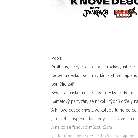
Popis
Protheus, nejrychleji rostoucí rockový interpr
řadovou desku. Datum vydání stylově naplánova
osmého září.
Svým fanouškům dal z nové desky už dvě ochut
Sametový partyzán, se několik týdnů držely n
A k nové desce chystá velkolepé turné po cel
jarní velmi úspěšné koncerty, z nichž většina
A na co se fanoušci můžou těšit?
„Je to turné k nové desce, takže ji zahrajeme