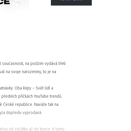
et současnosti, na podzim vydává třetí
l na svoje narozeniny, to je na
návky. Oba klipy – Svět lidí a
a předních příčkách YouTube trendů.
é České republice. Naváže tak na
 byla dopředu vyprodaná.
 celou od začátku až do konce. K tomu