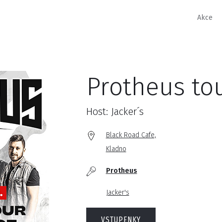
Akce
Protheus to
Host: Jacker´s
Black Road Cafe,
Kladno
Protheus
Jacker's
VSTUPENKY