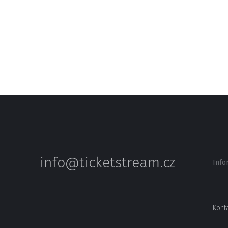
info@ticketstream.cz
Info
Kont