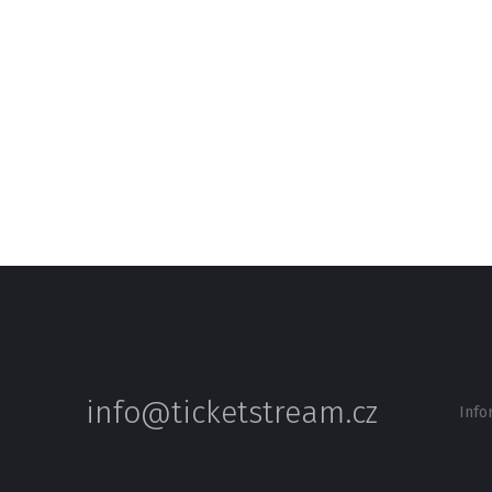
info@ticketstream.cz
Info