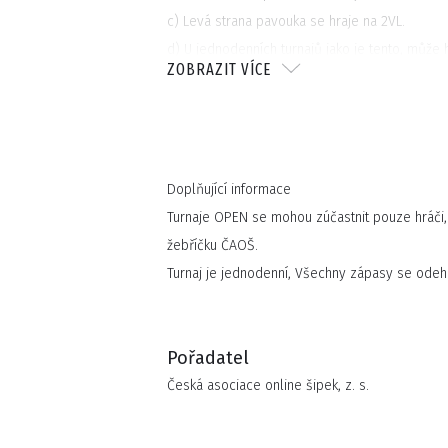
c) Levá strana pavouka se hraje na 2VL.
d) U jednodenních turnajů jako je tento, může 
ZOBRAZIT VÍCE
účastník turnaje.
3. Zápasová pravidla
a) kompletní pravidla najdete na stránce www
Doplňující informace
4. Výhry
Turnaje OPEN se mohou zúčastnit pouze hráči, k
a) kompletní informace o výhrách najdete na
žebříčku ČAOŠ.
Turnaj je jednodenní, Všechny zápasy se odeh
5. Důležité upozornění
a) Všichni přihlášení hráči souhlasí s výše uve
Pořadatel
jimi budou řídit.
Česká asociace online šipek, z. s.