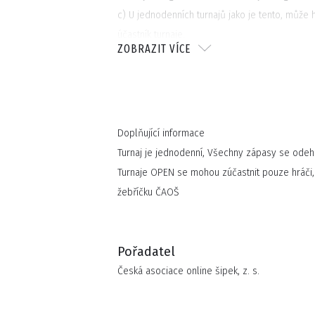
c) U jednodenních turnajů jako je tento, může 
účastník turnaje.
ZOBRAZIT VÍCE
3. Zápasová pravidla
a) kompletní pravidla najdete na stránce
www.
4. Výhry
a) kompletní informace o výhrách najdete na 
5. Důležité upozornění
Doplňující informace
a) Všichni přihlášení hráči souhlasí s výše uve
Turnaj je jednodenní, Všechny zápasy se odeh
jimi budou řídit.
Turnaje OPEN se mohou zúčastnit pouze hráči, k
žebříčku ČAOŠ
Pořadatel
Česká asociace online šipek, z. s.