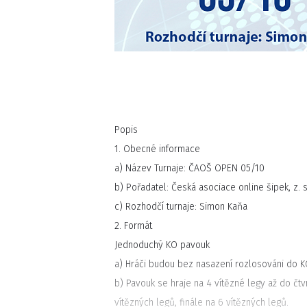
Popis
1. Obecné informace
a) Název Turnaje: ČAOŠ OPEN 05/10
b) Pořadatel: Česká asociace online šipek, z. s
c) Rozhodčí turnaje: Simon Kaňa
2. Formát
Jednoduchý KO pavouk
a) Hráči budou bez nasazení rozlosováni do 
b) Pavouk se hraje na 4 vítězné legy až do čtvrt
vítězných legů, finále na 6 vítězných legů.