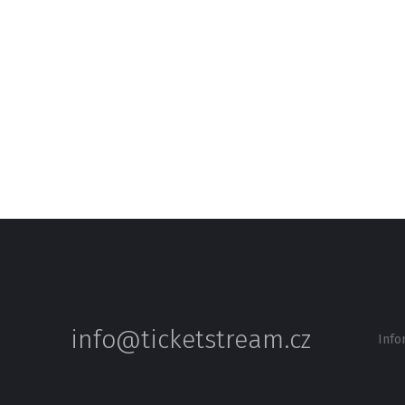
info@ticketstream.cz
Info