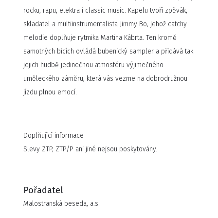
rocku, rapu, elektra i classic music. Kapelu tvoří zpěvák,
skladatel a multiinstrumentalista Jimmy Bo, jehož catchy
melodie doplňuje rytmika Martina Kábrta. Ten kromě
samotných bicích ovládá bubenický sampler a přidává tak
jejich hudbě jedinečnou atmosféru výjimečného
uměleckého záměru, která vás vezme na dobrodružnou
jízdu plnou emocí.
Doplňující informace
Slevy ZTP, ZTP/P ani jiné nejsou poskytovány.
Pořadatel
Malostranská beseda, a.s.