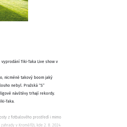
 vyprodání Tiki-Taka Live show v
ho, nicméně takový boom jaký
dlouho nebyl. Pražská “S”
igové návštěvy trhají rekordy.
ki-Taka.
osty z fotbalového prostředí i mimo
zahrady v Kroměříži, kde 2. 8. 2024