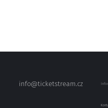
epizod a do křesla zpovídaných usedlo témě
sfér. V České republice jde o unikátní spojení 
najde své, což je na Tiky-Taka zajímavé. Je pr
nefotbalové fanoušky a mezi pravidelné diváky
nečekal. Je vidět, že fotbal spojuje a na jeho
vše,” popisuje duchovního otec projektu a mo
info@ticketstream.cz
Info
Kont