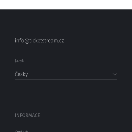
info@ticketstream.cz
Jazyk
Česky
INFORMACE