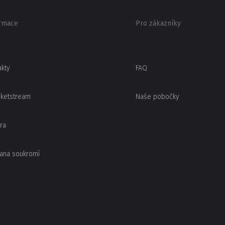
rmace
Pro zákazníky
akty
FAQ
cketstream
Naše pobočky
ra
ana soukromí