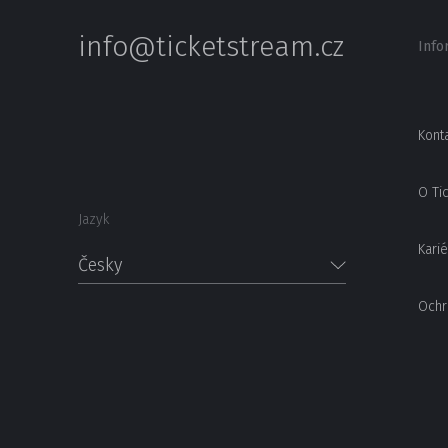
info@ticketstream.cz
Info
Kont
O Ti
Jazyk
Karié
Česky
Ochr