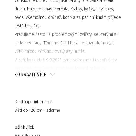
Voříškov je útulek pro opuštěná a týraná zvířata všeho
druhu. Najdete u nás morčata, Králíky, kočky, psy, kozy,
ovce, všemožnou drůbež, koně a za par dni k nám přijede
ještě kravička.
Pracujeme často i s problémovými zvířaty, se kterými si
jinde neví rady. Těm menším hledáme nové domovy, ti
větší najdou většinou trvalý azyl u nás.
V září, konkrétně 9.9.2023 jsme se rozhodli uspořádat v
nedaleké obci Ořech charitativní festival právě na
ZOBRAZIT VÍCE
podporu našeho útulku, ale také jako příležitost potkat se
s podobně smýšlejícími lidmi a užít si s nimi pohodové
odpoledne.
Doplňující informace
K dispozici budou lavice a stoly, ale kdo můžete si s
Děti do 120 cm - zdarma
sebou klidně vezměte deku, polštářek ať si můžete
udělat pohodlí na trávě. A prostě chillovat, dobře jíst, pít
Účinkující:
a bavit se.
Míša Nosková