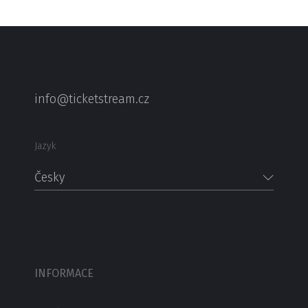
Moc děkujeme hlavnímu partnerovi: Mobilní podia Šiba
Web: https://voriskov.cz/vorech-fest/
info@ticketstream.cz
Jazyk
Česky
INFORMACE