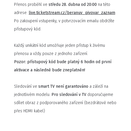
Přenos proběhl ve
středu 28. dubna od 20:00
na této
Pokud budete chtít, můžete degustovat s námi - na e-
adrese:
live.ticketstream.cz/beranuv_pivovar_zaznam
shopu si můžete zakoupit stejné vzorky piv:
E-shop
Po zakoupení vstupenky, v potvrzovacím emailu obdržíte
přístupový kód.
Můžete klást jakékoli otázky na pivovar, technologii,
vychytávky, na samotná piva apod., Alenka a Jan vám vše
Každý unikátní kód umožňuje jeden přístup k živému
rádi zodpoví.
přenosu a vždy pouze z jednoho zařízení.
Pozor: přístupový kód bude platný 6 hodin od první
Večerní degustací vás bude provázet Filip Nerad.
aktivace a následně bude zneplatněn!
Sledování ve
smart TV není garantováno
a záleží na
jednotlivém modelu.
Pro sledování v TV
doporučujeme
sdílet obraz z podporovaného zařízení (bezdrátově nebo
přes HDMI kabel)