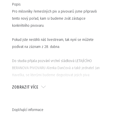
Popis
Pro milovníky řemeslných piv a pivovarů jsme připravili
tento nový pořad, kam si budeme zvát zástupce
konkrétního pivovaru.
Pokud jste nestihli náš livestream, tak nyní se můžete
podívat na záznam z 28. dubna.
Do studia přijala pozvání vrchní sládková LETAJÍCÍHO
BERANOVA PIVOVARU Alenka Dančová a také jednatel Jan
Havelka, se kterými budeme degustovat jejich piva:
ZOBRAZIT VÍCE
Beranova jedenáctka 11°
Beranova polotmavá dvanáctka 12°
Beranův Altbier 12°
Doplňující informace