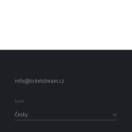
info@ticketstream.cz
Jazyk
Česky