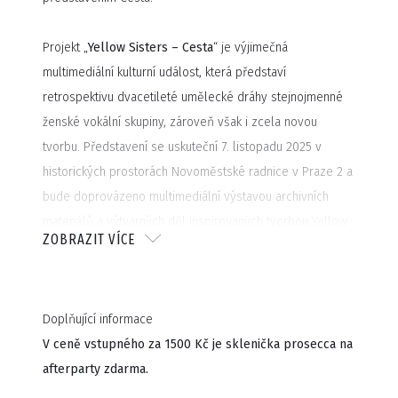
Projekt „
Yellow Sisters – Cesta
“ je výjimečná
multimediální kulturní událost, která představí
retrospektivu dvacetileté umělecké dráhy stejnojmenné
ženské vokální skupiny, zároveň však i zcela novou
tvorbu. Představení se uskuteční 7. listopadu 2025 v
historických prostorách Novoměstské radnice v Praze 2 a
bude doprovázeno multimediální výstavou archivních
materiálů a výtvarných děl inspirovaných tvorbou Yellow
ZOBRAZIT VÍCE
Sisters. Po koncertě bude následovat taneční afterparty s
Djem Admirálem Kolíbalem v přilehlých saloncích.
Doplňující informace
Prožijte vokální lázeň, kde se snoubí ženský i mužský
V ceně vstupného za 1500 Kč je sklenička prosecca na
vícehlas, beatbox, looping, taneční choreografie, světelný
afterparty zdarma.
design a vizuální projekce v prostorově specifickém
pojetí.