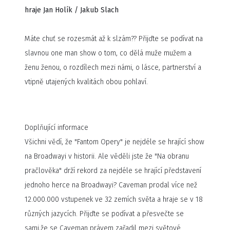
hraje Jan Holík / Jakub Slach
Máte chuť se rozesmát až k slzám?? Přijďte se podívat na
slavnou one man show o tom, co dělá muže mužem a
ženu ženou, o rozdílech mezi námi, o lásce, partnerství a
vtipně utajených kvalitách obou pohlaví.
Doplňující informace
Všichni vědí, že "Fantom Opery" je nejdéle se hrající show
na Broadwayi v historii. Ale věděli jste že "Na obranu
pračlověka" drží rekord za nejdéle se hrající představení
jednoho herce na Broadwayi? Caveman prodal více než
12.000.000 vstupenek ve 32 zemích světa a hraje se v 18
různých jazycích. Přijďte se podívat a přesvečte se
sami,že se Caveman právem zařadil mezi světové