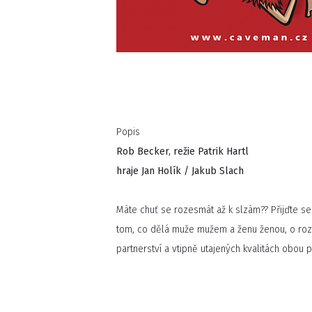
Popis
Rob Becker, režie Patrik Hartl
hraje Jan Holík / Jakub Slach
Máte chuť se rozesmát až k slzám?? Přijďte s
tom, co dělá muže mužem a ženu ženou, o rozd
partnerství a vtipně utajených kvalitách obou p