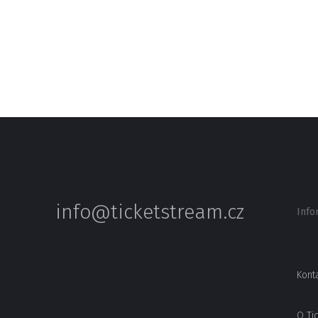
info@ticketstream.cz
Info
Kont
O Ti