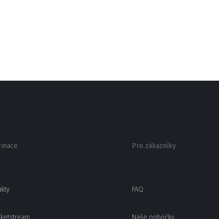
rmace
Pro zákazníky
akty
FAQ
cketstream
Naše pobočky