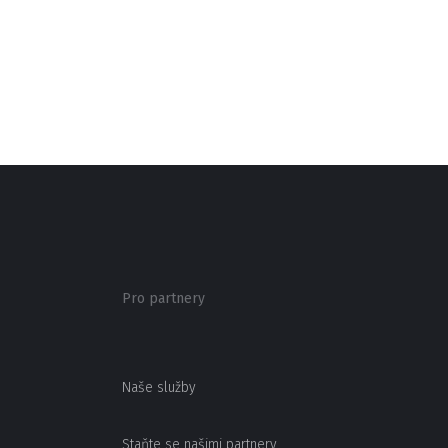
Pro partnery
Naše služby
Staňte se našimi partnery