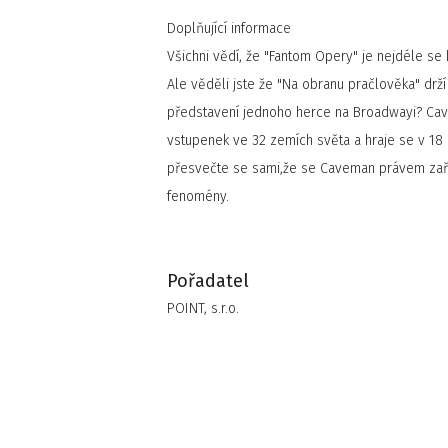
Doplňující informace
Všichni vědí, že "Fantom Opery" je nejdéle se h
Ale věděli jste že "Na obranu pračlověka" drží
představení jednoho herce na Broadwayi? Cav
vstupenek ve 32 zemích světa a hraje se v 18 r
přesvečte se sami,že se Caveman právem zařa
fenomény.
Pořadatel
POINT, s.r.o.