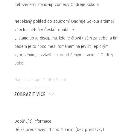
Celovečerní stand-up comedy Ondřeje Sokola!
Nečekaný pohled do soukromí Ondřeje Sokola a téměř
všech umělců v České republice.
„…stand up je disciplína, kde je člověk sám za sebe, a tím
pádem je to něco mezi románem na jevišti, epickým
vyprávěním, a zvláštním, odlehčeným hraním…“
Ondřej
Sokol
Napsal a hraje: Ondřej Sokol
Výprava: Adam Pitra
ZOBRAZIT VÍCE
Produkce: Petra Stránská
Doplňující informace
Délka představení: 1 hod. 20 min. (bez přestávky)