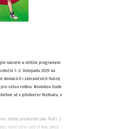
ovým názvem a větším programem
uteční 1.–2. listopadu 2025 na
é domácích i zahraničních hvězd,
avy pro celou rodinu. Novinkou bude
běhne už v předvečer festivalu, v
erec známý především jako Teal’c z
atos herní série God of War, jehož