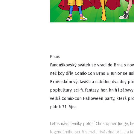
Popis
Fanouškovský svátek se vrací do Brna s n
než kdy dřív. Comic-Con Brno & Junior se usk
Brněnském výstavišti a nabídne dva dny pln
popkultury, sci-fi, fantasy, her, knih i záb
velká Comic-Con Halloween party, která pro
pátek 31. října.
Letos návštěvníky potěší Christopher Judge, h
legendárního sci-fi seriálu Hvězdná brána a Kr