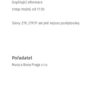
smyčcové kvarteto Musica Bona Praga, sólové housle
Doplňující informace
Martin Kos
Vstup možný od 17:30.
Slevy ZTP, ZTP/P ani jiné nejsou poskytovány.
Pořadatel
Musica Bona Praga s.r.o.