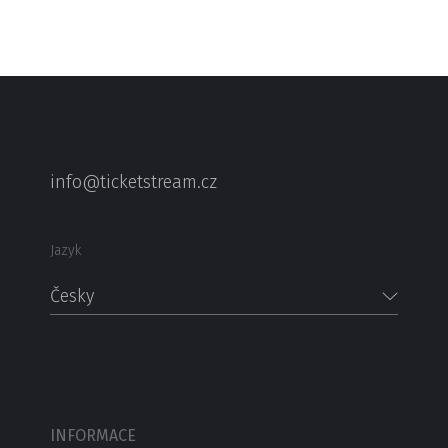
info@ticketstream.cz
Jazyk
Česky
INFORMACE