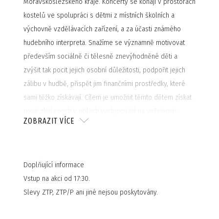
Moravskoslezského kraje. Koncerty se konají v prostorách
kostelů ve spolupráci s dětmi z místních školních a
výchovně vzdělávacích zařízení, a za účasti známého
hudebního interpreta. Snažíme se významně motivovat
především sociálně či tělesně znevýhodněné děti a
zvýšit tak pocit jejich osobní důležitosti, podpořit jejich
zálibu v hudbě, přispět jim finančními prostředky, které
sami těžko získávají. Cílem je umožnit těmto dětem získat
nové zkušenosti v oblasti vystupování na veřejnosti,
ZOBRAZIT VÍCE
dáváme jim možnost setkat se osobně s populárními
interprety či jejich vzory. Veškeré přípravy dětí vrcholí v
den koncertu společným pěveckým vystoupením dětí a
Doplňující informace
umělců.
Vstup na akci od 17:30.
Slevy ZTP, ZTP/P ani jiné nejsou poskytovány.