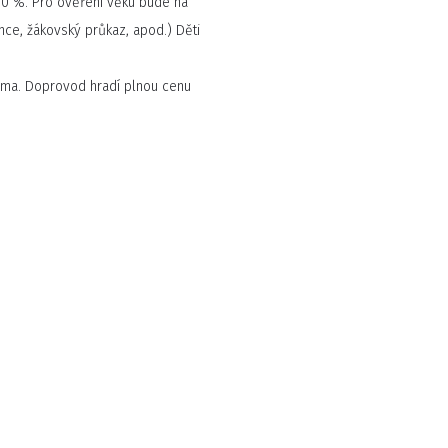
 50 %. Pro ověření věku bude na
nce, žákovský průkaz, apod.) Děti
arma. Doprovod hradí plnou cenu