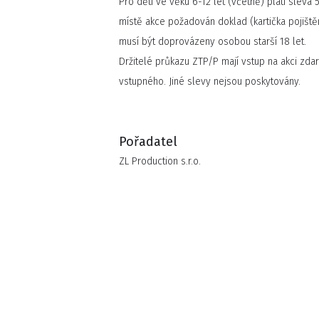
Pro děti ve věku 6-12 let (včetně) platí sleva
místě akce požadován doklad (kartička pojiště
musí být doprovázeny osobou starší 18 let.
Držitelé průkazu ZTP/P mají vstup na akci zd
vstupného. Jiné slevy nejsou poskytovány.
Pořadatel
ZL Production s.r.o.