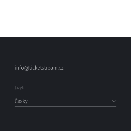
info@ticketstream.cz
Jazyk
Česky