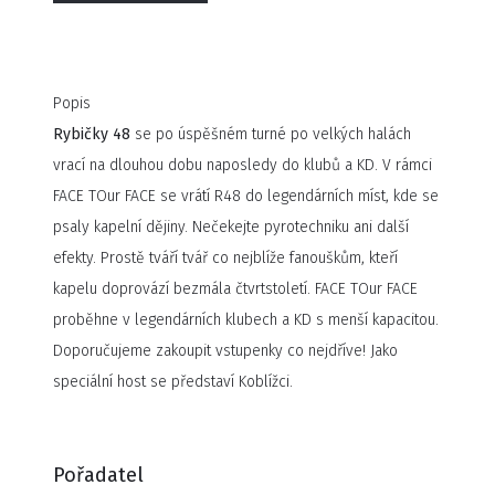
Popis
Rybičky 48
se po úspěšném turné po velkých halách
vrací na dlouhou dobu naposledy do klubů a KD. V rámci
FACE TOur FACE se vrátí R48 do legendárních míst, kde se
psaly kapelní dějiny. Nečekejte pyrotechniku ani další
efekty. Prostě tváří tvář co nejblíže fanouškům, kteří
kapelu doprovází bezmála čtvrtstoletí. FACE TOur FACE
proběhne v legendárních klubech a KD s menší kapacitou.
Doporučujeme zakoupit vstupenky co nejdříve! Jako
speciální host se představí Koblížci.
Pořadatel