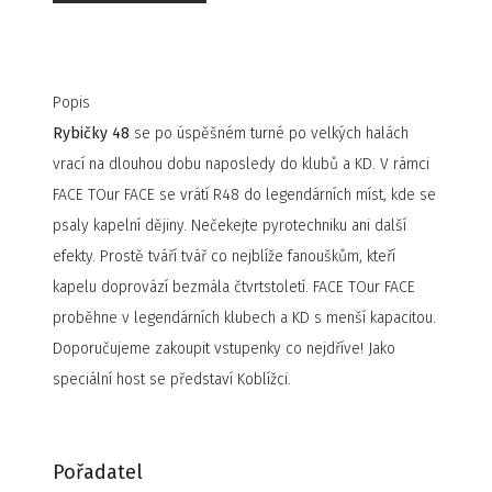
Popis
Rybičky 48
se po úspěšném turné po velkých halách
vrací na dlouhou dobu naposledy do klubů a KD. V rámci
FACE TOur FACE se vrátí R48 do legendárních míst, kde se
psaly kapelní dějiny. Nečekejte pyrotechniku ani další
efekty. Prostě tváří tvář co nejblíže fanouškům, kteří
kapelu doprovází bezmála čtvrtstoletí. FACE TOur FACE
proběhne v legendárních klubech a KD s menší kapacitou.
Doporučujeme zakoupit vstupenky co nejdříve! Jako
speciální host se představí Koblížci.
Pořadatel